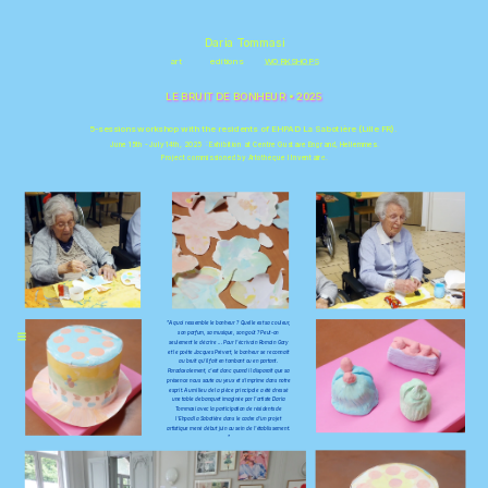
\
Daria Tommasi
art
editions
WORKSHOPS
LE BRUIT DE BONHEUR • 2025
5-sessions workshop with the residents of EHPAD La Sabotière (Lille FR). 
June 15th - July 14th, 2025  : Exhibition at Centre Gustave Engrand, Hellemmes.
Project commissioned by Artothèque l'inventair
e.
"A quoi ressemble le bonheur ? Quelle est sa couleur, 
son parfum, sa musique, son goût ? Peut-on 
seulement le décrire ... Pour l'écrivain Romain Gary 
et le poète Jacques Prévert, le bonheur se reconnaît 
au bruit qu'il fait en tombant ou en partant. 
Paradoxalement, c'est donc quand il disparaît que sa 
présence nous saute au yeux et s'imprime dans notre 
esprit. Au milieu de la pièce principale a été dressé 
une table de banquet imaginée par l'artiste Daria 
Tommasi avec la participation de résidents de 
l'Ehpad la Sabotière dans le cadre d'un projet 
artistique mené début juin au sein de l'établissement. 
"